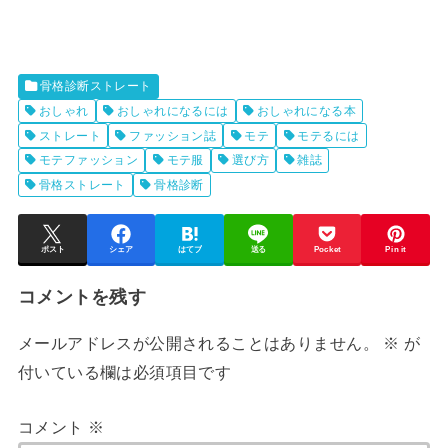
骨格診断ストレート
おしゃれ
おしゃれになるには
おしゃれになる本
ストレート
ファッション誌
モテ
モテるには
モテファッション
モテ服
選び方
雑誌
骨格ストレート
骨格診断
ポスト
シェア
はてブ
送る
Pocket
Pin it
コメントを残す
メールアドレスが公開されることはありません。
※
が
付いている欄は必須項目です
コメント
※