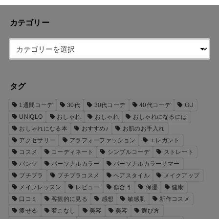
カテゴリー
タグ
1週間コーデ
30代
30代コーデ
40代コーデ
GU
UNIQLO
おしゃれ
おしゃれ
おしゃれになるには
おしゃれになる本
おすすめ♪
お肌のお手入れ
アクセサリー
アラフォーファッション
エレガント
コスメ
コーディネート
シンプルコーデ
ストレート
パンツ
パーソナルカラー
パーソナルカラーサマー
プチプラ
プチプラコスメ
ヘアスタイル
メイクアップ
メイクレッスン
レビュー
似合う
保湿
健康
口コミ
客観的に見る
感想
敏感肌
新作コスメ
痩せる
着こなし
美容
美容
選び方