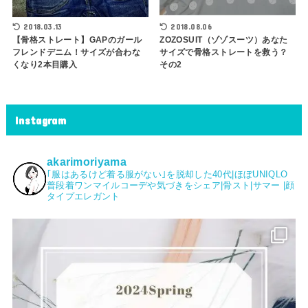
2018.03.13
2018.08.06
【骨格ストレート】GAPのガール
ZOZOSUIT（ゾゾスーツ）あなた
フレンドデニム！サイズが合わな
サイズで骨格ストレートを救う？
くなり2本目購入
その2
Instagram
akarimoriyama
｢服はあるけど着る服がない｣を脱却した40代|⁡ほぼUNIQLO
普段着ワンマイルコーデや気づきをシェア|骨スト|サマー |顔
タイプエレガント