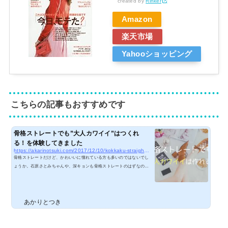
created by
Rinker
Amazon
楽天市場
Yahooショッピング
こちらの記事もおすすめです
骨格ストレートでも”大人カワイイ”はつくれ
る！を体験してきました
https://akarinotsuki.com/2017/12/10/kokkaku-straight-otona-kawaii
骨格ストレートだけど、かわいいに憧れている方も多いのではないでし
ょうか。石原さとみちゃんや、深キョンも骨格ストレートのはずなの
に、クールというよりもカワイイ印象ですね。それは何でだろう？顔タ
イプ診断で解決しました！参考：骨格、カラー診断の次は顔タイプ診
断！なりたい自分になるヒントがいっぱいですということで、そんな
「大人カワイイ」を実現してくれるスタイリストさんに会いに行ってき
あかりとつき
ました。実は、プロの方に実際に会って見てもらうのは骨格診断とパー
ソナルカラー診断以来2回目だったので、思い込みや勘違いな...