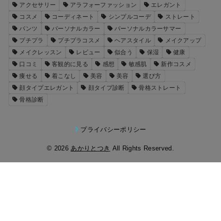
アクセサリー
アラフォーファッション
エレガント
コスメ
コーディネート
シンプルコーデ
ストレート
パンツ
パーソナルカラー
パーソナルカラーサマー
プチプラ
プチプラコスメ
ヘアスタイル
メイクアップ
メイクレッスン
レビュー
似合う
保湿
健康
口コミ
客観的に見る
感想
敏感肌
新作コスメ
痩せる
着こなし
美容
美容
選び方
顔タイプエレガント
顔タイプ診断
骨格ストレート
骨格診断
プライバシーポリシー
© 2026
あかりとつき
All Rights Reserved.