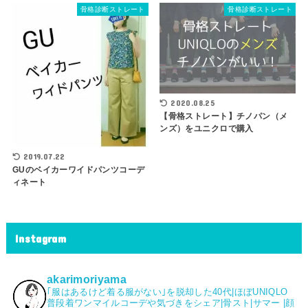
骨格診断ストレート
骨格診断ストレート
2020.08.25
【骨格ストレート】チノパン（メ
ンズ）をユニクロで購入
2019.07.22
GUのベイカーワイドパンツコーデ
ィネート
Instagram
akarimoriyama
｢服はあるけど着る服がない｣を脱却した40代|⁡ほぼUNIQLO
普段着ワンマイルコーデや気づきをシェア|骨スト|サマー |顔