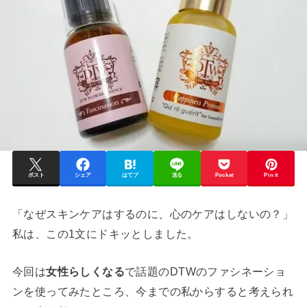
ポスト
シェア
はてブ
送る
Pocket
Pin it
「なぜスキンケアはするのに、心のケアはしないの？」
私は、この1文にドキッとしました。
今回は
女性らしくなる
で話題のDTWのファシネーショ
ンを使ってみたところ、今までの私からすると考えられ