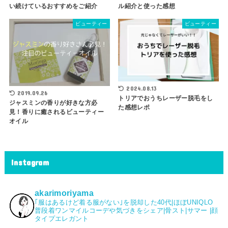
い続けているおすすめをご紹介
ル紹介と使った感想
ビューティー
ビューティー
2024.08.13
2019.09.26
トリアでおうちレーザー脱毛をし
ジャスミンの香りが好きな方必
た感想レポ
見！香りに癒されるビューティー
オイル
Instagram
akarimoriyama
｢服はあるけど着る服がない｣を脱却した40代|⁡ほぼUNIQLO
普段着ワンマイルコーデや気づきをシェア|骨スト|サマー |顔
タイプエレガント