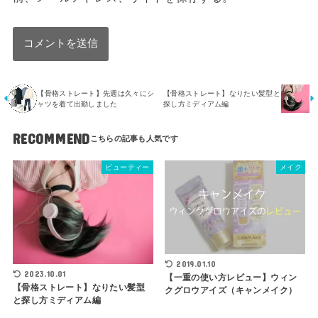
【骨格ストレート】先週は久々にシ
【骨格ストレート】なりたい髪型と
ャツを着て出勤しました
探し方ミディアム編
RECOMMEND
ビューティー
メイク
2019.01.10
2023.10.01
【一重の使い方レビュー】ウィン
【骨格ストレート】なりたい髪型
クグロウアイズ（キャンメイク）
と探し方ミディアム編